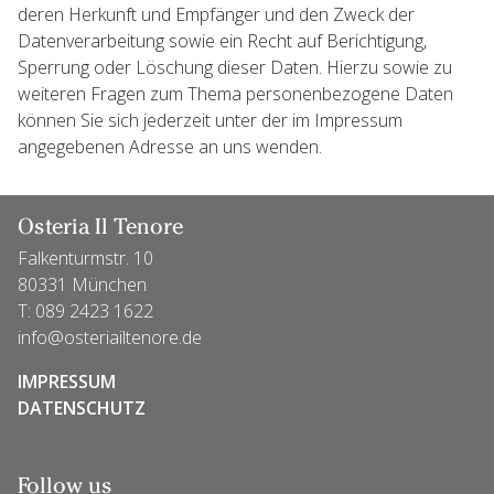
deren Herkunft und Empfänger und den Zweck der
Datenverarbeitung sowie ein Recht auf Berichtigung,
Sperrung oder Löschung dieser Daten. Hierzu sowie zu
weiteren Fragen zum Thema personenbezogene Daten
können Sie sich jederzeit unter der im Impressum
angegebenen Adresse an uns wenden.
Osteria Il Tenore
Falkenturmstr. 10
80331 München
T:
089 2423 1622
info@osteriailtenore.de
IMPRESSUM
DATENSCHUTZ
Follow us