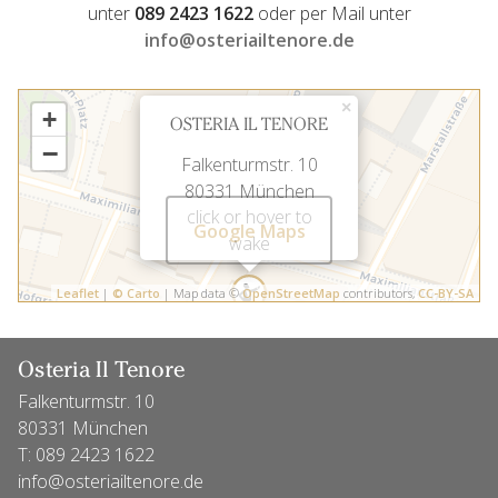
unter
089 2423 1622
oder per Mail unter
info@osteriailtenore.de
×
+
OSTERIA IL TENORE
−
Falkenturmstr. 10
80331 München
click or hover to
Google Maps
wake
Leaflet
|
© Carto
| Map data ©
OpenStreetMap
contributors,
CC-BY-SA
Osteria Il Tenore
Falkenturmstr. 10
80331 München
T:
089 2423 1622
info@osteriailtenore.de